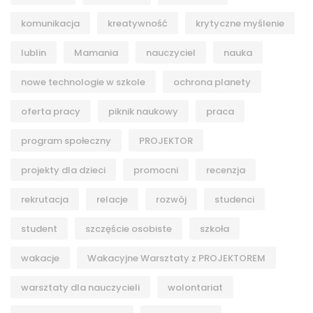
komunikacja
kreatywność
krytyczne myślenie
lublin
Mamania
nauczyciel
nauka
nowe technologie w szkole
ochrona planety
oferta pracy
piknik naukowy
praca
program społeczny
PROJEKTOR
projekty dla dzieci
promocni
recenzja
rekrutacja
relacje
rozwój
studenci
student
szczęście osobiste
szkoła
wakacje
Wakacyjne Warsztaty z PROJEKTOREM
warsztaty dla nauczycieli
wolontariat