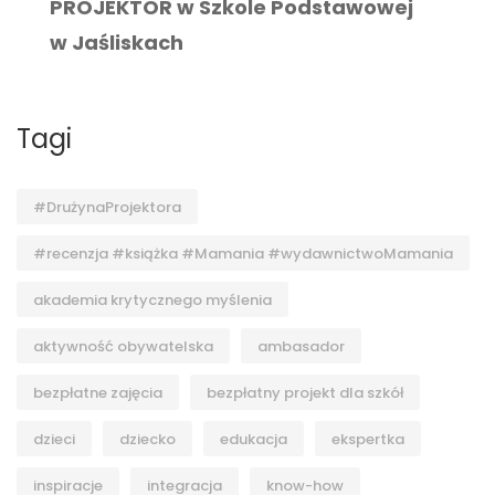
PROJEKTOR w Szkole Podstawowej
w Jaśliskach
Tagi
#DrużynaProjektora
#recenzja #książka #Mamania #wydawnictwoMamania
akademia krytycznego myślenia
aktywność obywatelska
ambasador
bezpłatne zajęcia
bezpłatny projekt dla szkół
dzieci
dziecko
edukacja
ekspertka
inspiracje
integracja
know-how