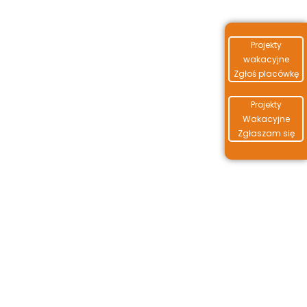
Projekty
wakacyjne
Zgłoś placówkę
Projekty
Wakacyjne
Zgłaszam się