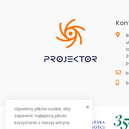
Kon
B
u
l
2
p
b
5
Używamy plików cookie, aby
zapewnić najlepszą jakość
korzystania z naszej witryny.