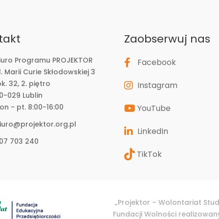
takt
Zaobserwuj nas
iuro Programu PROJEKTOR
Facebook
l. Marii Curie Skłodowskiej 3
ok. 32, 2. piętro
Instagram
0-029 Lublin
on - pt. 8:00-16:00
YouTube
iuro@projektor.org.pl
LinkedIn
07 703 240
TikTok
„Projektor – Wolontariat Stu
Fundacji Wolności realizowa