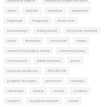
bezpłatne zajęcia
bezpłatny projekt dla szkół
dzieci
dziecko
edukacja
ekspertka
inspiracje
integracja
know-how
komunikacja
kreatywność
krytyczne myślenie
lublin
Mamania
nauczyciel
nauka
nowe technologie w szkole
ochrona planety
oferta pracy
piknik naukowy
praca
program społeczny
PROJEKTOR
projekty dla dzieci
promocni
recenzja
rekrutacja
relacje
rozwój
studenci
student
szczęście osobiste
szkoła