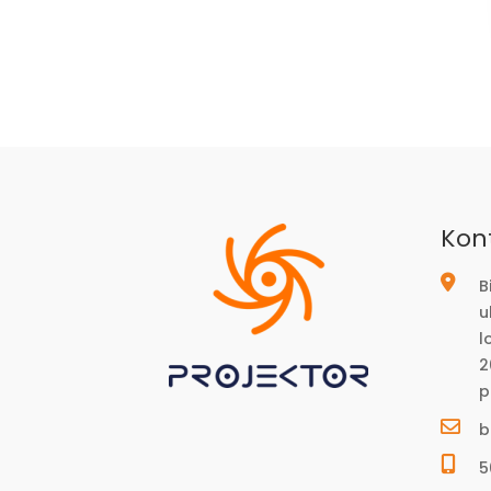
Kon
B
u
l
2
p
b
5