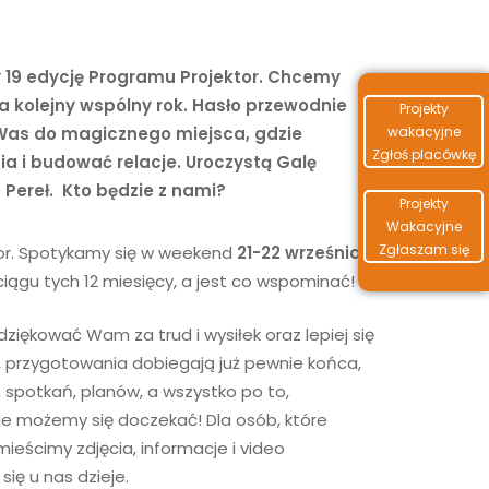
y 19 edycję Programu Projektor. Chcemy
 kolejny wspólny rok. Hasło przewodnie
Projekty
y Was do magicznego miejsca, gdzie
wakacyjne
Zgłoś placówkę
 i budować relacje. Uroczystą Galę
Pereł. Kto będzie z nami?
Projekty
Wakacyjne
Zgłaszam się
or. Spotykamy się w weekend
21-22 września
ciągu tych 12 miesięcy, a jest co wspominać!
ziękować Wam za trud i wysiłek oraz lepiej się
, przygotowania dobiegają już pewnie końca,
, spotkań, planów, a wszystko po to,
nie możemy się doczekać! Dla osób, które
mieścimy zdjęcia, informacje i video
się u nas dzieje.