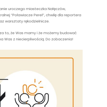
nie uroczego miasteczka Nałęczów,
lnej “Poławiacze Pereł”, chwilę dla reportera
az warsztaty rękodzielnicze.
i za to, że Was mamy i że możemy budować
 Was z niecierpliwością. Do zobaczenia!