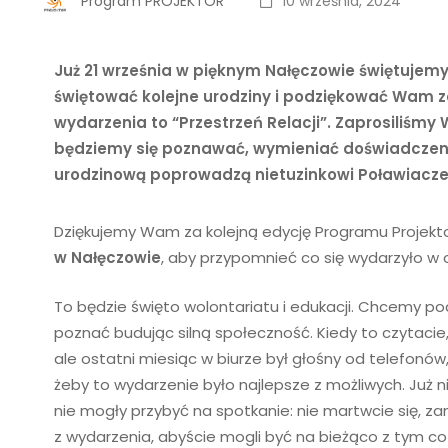
Program PROJEKTOR
10 września, 2024
Już 21 września w pięknym Nałęczowie świętujem
świętować kolejne urodziny i podziękować Wam za
wydarzenia to “Przestrzeń Relacji”. Zaprosiliśm
będziemy się poznawać, wymieniać doświadczenia
urodzinową poprowadzą nietuzinkowi Poławiacze 
Dziękujemy Wam za kolejną edycję Programu Projekt
w Nałęczowie
, aby przypomnieć co się wydarzyło w 
To będzie święto wolontariatu i edukacji. Chcemy pod
poznać budując silną społeczność. Kiedy to czytacie
ale ostatni miesiąc w biurze był głośny od telefonów
żeby to wydarzenie było najlepsze z możliwych. Już 
nie mogły przybyć na spotkanie: nie martwcie się, za
z wydarzenia, abyście mogli być na bieżąco z tym co 