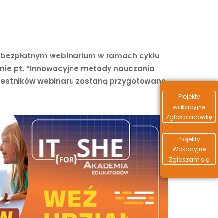
w bezpłatnym webinarium w ramach cyklu
anie pt. “Innowacyjne metody nauczania
zestników webinaru zostaną przygotowane
Projekty
wakacyjne
Zgłoś placówkę
Projekty
Wakacyjne
Zgłaszam się