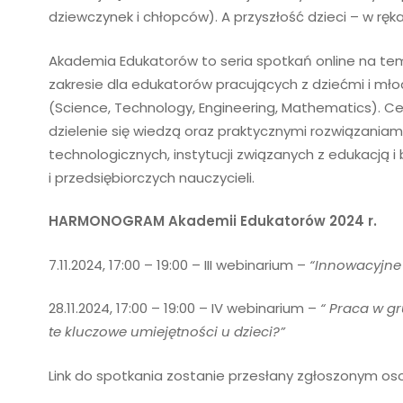
dziewczynek i chłopców). A przyszłość dzieci – w rę
Akademia Edukatorów
to seria spotkań online na te
zakresie dla edukatorów pracujących z dziećmi i mło
(Science, Technology, Engineering, Mathematics). Ce
dzielenie się wiedzą oraz praktycznymi rozwiązaniami
technologicznych, instytucji związanych z edukacją i
i przedsiębiorczych nauczycieli.
HARMONOGRAM Akademii Edukatorów 2024 r.
7.11.2024, 17:00 – 19:00
– III webinarium –
“Innowacyjne
28.11.2024, 17:00 – 19:00
– IV webinarium –
“
Praca w gr
te kluczowe umiejętności u dzieci?”
Link do spotkania zostanie przesłany zgłoszonym o