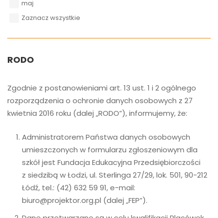
maj
Zaznacz wszystkie
RODO
Zgodnie z postanowieniami art. 13 ust. 1 i 2 ogólnego
rozporządzenia o ochronie danych osobowych z 27
kwietnia 2016 roku (dalej „RODO”), informujemy, że:
Administratorem Państwa danych osobowych
umieszczonych w formularzu zgłoszeniowym dla
szkół jest Fundacja Edukacyjna Przedsiębiorczości
z siedzibą w Łodzi, ul. Sterlinga 27/29, lok. 501, 90-212
Łódź, tel.: (42) 632 59 91, e-mail:
biuro@projektor.org.pl (dalej „FEP”).
Dane przetwarzane są w celu kwalifikacji Placówek