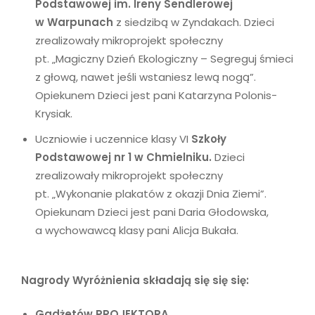
Podstawowej im. Ireny Sendlerowej
w Warpunach
z siedzibą w Zyndakach. Dzieci
zrealizowały mikroprojekt społeczny
pt. „Magiczny Dzień Ekologiczny – Segreguj śmieci
z głową, nawet jeśli wstaniesz lewą nogą”.
Opiekunem Dzieci jest pani Katarzyna Polonis-
Krysiak.
Uczniowie i uczennice klasy VI
Szkoły
Podstawowej nr 1 w
Chmielniku.
Dzieci
zrealizowały mikroprojekt społeczny
pt.
„Wykonanie plakatów z okazji
Dnia Ziemi”.
Opiekunam Dzieci jest pani
Daria Głodowska,
a wychowawcą klasy
pani
Alicja Bukała.
Nagrody Wyróżnienia składają się się się:
Gadżetów PROJEKTORA