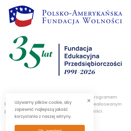
„Projektor – Wolontariat Studencki” jest programem
Używamy plików cookie, aby
Polsko-Amerykańskiej Fundacji Wolności realizowanym
zapewnić najlepszą jakość
przez Fundację Edukacyjną Przedsiębiorczości.
korzystania z naszej witryny.
Ok, zamknij