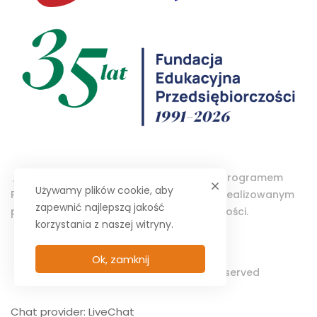
„Projektor – Wolontariat Studencki” jest programem
Używamy plików cookie, aby
Polsko-Amerykańskiej Fundacji Wolności realizowanym
zapewnić najlepszą jakość
przez Fundację Edukacyjną Przedsiębiorczości.
korzystania z naszej witryny.
Ok, zamknij
© 2025 PROJEKTOR. All Rights Reserved
Chat provider:
LiveChat