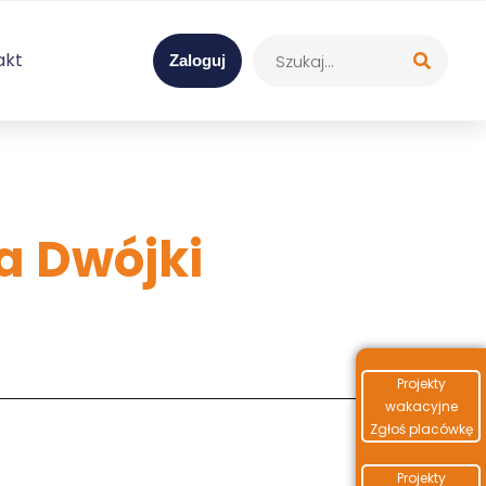
akt
Zaloguj
a Dwójki
Projekty
wakacyjne
Zgłoś placówkę
Projekty