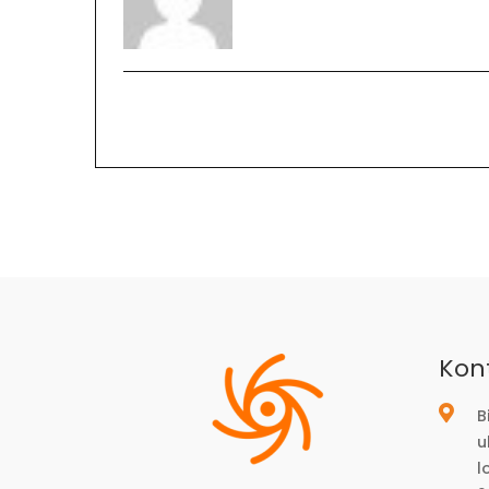
Kon
B
u
l