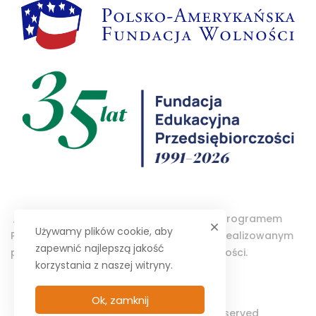
„Projektor – Wolontariat Studencki” jest programem
Używamy plików cookie, aby
Polsko-Amerykańskiej Fundacji Wolności realizowanym
zapewnić najlepszą jakość
przez Fundację Edukacyjną Przedsiębiorczości.
korzystania z naszej witryny.
Ok, zamknij
© 2025 PROJEKTOR. All Rights Reserved