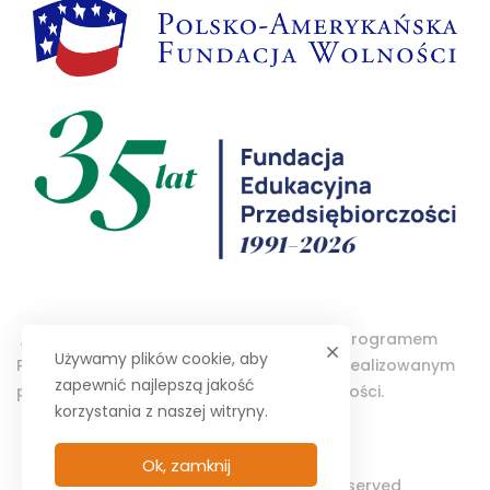
„Projektor – Wolontariat Studencki” jest programem
Używamy plików cookie, aby
Polsko-Amerykańskiej Fundacji Wolności realizowanym
zapewnić najlepszą jakość
przez Fundację Edukacyjną Przedsiębiorczości.
korzystania z naszej witryny.
Ok, zamknij
© 2025 PROJEKTOR. All Rights Reserved