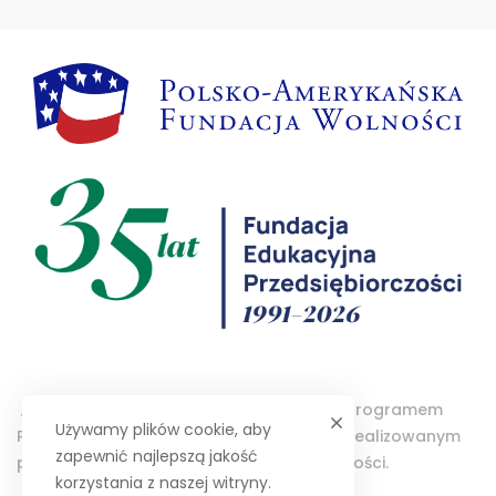
„Projektor – Wolontariat Studencki” jest programem
Używamy plików cookie, aby
Polsko-Amerykańskiej Fundacji Wolności realizowanym
zapewnić najlepszą jakość
przez Fundację Edukacyjną Przedsiębiorczości.
korzystania z naszej witryny.