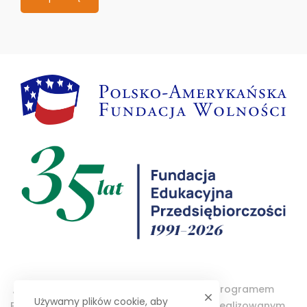
„Projektor – Wolontariat Studencki” jest programem
Używamy plików cookie, aby
Polsko-Amerykańskiej Fundacji Wolności realizowanym