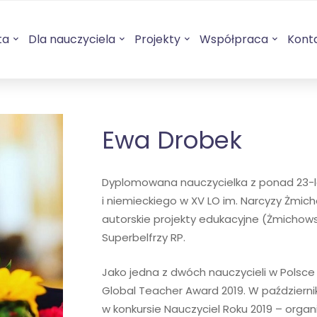
ta
Dla nauczyciela
Projekty
Współpraca
Kont
Ewa Drobek
Dyplomowana nauczycielka z ponad 23-le
i niemieckiego w XV LO im. Narcyzy Żmich
autorskie projekty edukacyjne (Żmichowsk
Superbelfrzy RP.
Jako jedna z dwóch nauczycieli w Polsce
Global Teacher Award 2019. W październi
w konkursie Nauczyciel Roku 2019 – orga