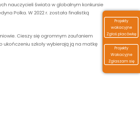
ych nauczycieli świata w globalnym konkursie
yna Polka. W 2022 r. została finalistką
Projekty
wakacyjne
Zgłoś placówkę
uczniowie. Cieszy się ogromnym zaufaniem
 po ukończeniu szkoły wybierają ją na matkę
Projekty
Wakacyjne
Zgłaszam się