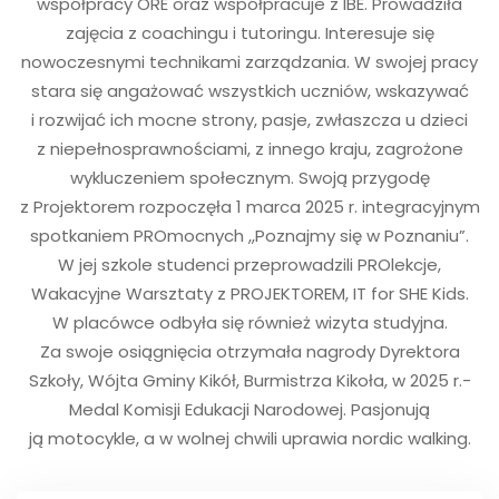
współpracy ORE oraz współpracuje z IBE. Prowadziła
zajęcia z coachingu i tutoringu. Interesuje się
nowoczesnymi technikami zarządzania. W swojej pracy
stara się angażować wszystkich uczniów, wskazywać
i rozwijać ich mocne strony, pasje, zwłaszcza u dzieci
z niepełnosprawnościami, z innego kraju, zagrożone
wykluczeniem społecznym. Swoją przygodę
z Projektorem rozpoczęła 1 marca 2025 r. integracyjnym
spotkaniem PROmocnych ,,Poznajmy się w Poznaniu”.
W jej szkole studenci przeprowadzili PROlekcje,
Wakacyjne Warsztaty z PROJEKTOREM, IT for SHE Kids.
W placówce odbyła się również wizyta studyjna.
Za swoje osiągnięcia otrzymała nagrody Dyrektora
Szkoły, Wójta Gminy Kikół, Burmistrza Kikoła, w 2025 r.-
Medal Komisji Edukacji Narodowej. Pasjonują
ją motocykle, a w wolnej chwili uprawia nordic walking.