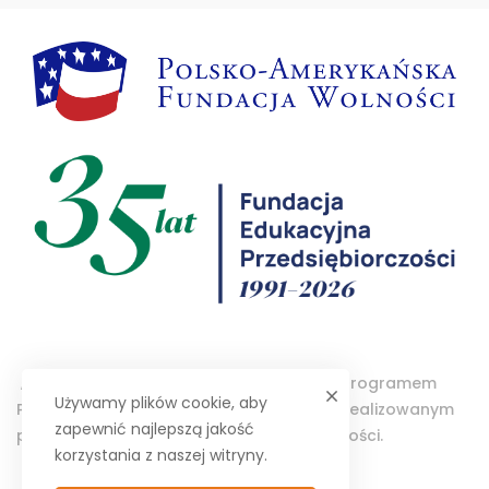
„Projektor – Wolontariat Studencki” jest programem
Używamy plików cookie, aby
Polsko-Amerykańskiej Fundacji Wolności realizowanym
zapewnić najlepszą jakość
przez Fundację Edukacyjną Przedsiębiorczości.
korzystania z naszej witryny.