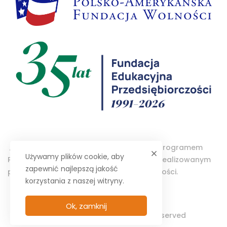
„Projektor – Wolontariat Studencki” jest programem
Używamy plików cookie, aby
Polsko-Amerykańskiej Fundacji Wolności realizowanym
zapewnić najlepszą jakość
przez Fundację Edukacyjną Przedsiębiorczości.
korzystania z naszej witryny.
Ok, zamknij
© 2025 PROJEKTOR. All Rights Reserved